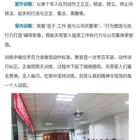
室外训练：
以单个军人队列动作之立正、稍息、跨立、停止间
转法、起步的行进与立定、集合、离散等。
室内训练：
观看“忠于·工作 我与公司共繁荣”、“行为塑造与执
行力打造"辅导影像，帮助天奇家人提高工作执行力与公司集体荣誉
感。
训练中每位学员力求做到动作标准，教官逐一对学员军姿、动作进
行纠正。正值阴雨天训练，过程中下起了绵绵细雨，天奇家人们毫
无畏惧，无人躲闪，在雨中坚持训练，刻苦认真的精神令现场的每
一个人动容。