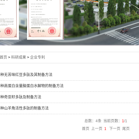
首页
>
科研成果
>
企业专利
一种无苦味红豆多肽及其制备方法
一种高蛋白含量脑蛋白水解物的制备方法
一种奇亚籽多肽及制备方法
一种山羊角活性多肽的制备方法
总数：4条 当前页数：
1
/1
首页 上一页
1
下一页 尾页